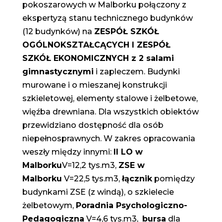
pokoszarowych w Malborku połączony z
ekspertyzą stanu technicznego budynków
(12 budynków) na
ZESPÓŁ SZKÓŁ
OGÓLNOKSZTAŁCĄCYCH I ZESPÓŁ
SZKÓŁ EKONOMICZNYCH z 2 salami
gimnastycznymi
i zapleczem. Budynki
murowane i o mieszanej konstrukcji
szkieletowej, elementy stalowe i żelbetowe,
więźba drewniana. Dla wszystkich obiektów
przewidziano dostępność dla osób
niepełnosprawnych. W zakres opracowania
weszły między innymi:
II LO w
Malborku
V=12,2 tys.m3,
ZSE w
Malborku
V=22,5 tys.m3,
łącznik
pomiędzy
budynkami ZSE (z windą), o szkielecie
żelbetowym,
Poradnia Psychologiczno-
Pedagogiczna
V=4,6 tys.m3,
bursa
dla