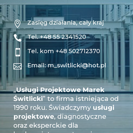
Zasięg działania, cały kraj

Tel.
+48 55 2341520

Tel. kom
+48 502712370

Email:
m_switlicki@hot.pl

„
Usługi Projektowe Marek
Świtlicki
” to firma istniejąca od
1990 roku. Świadczymy
usługi
projektowe
, diagnostyczne
oraz eksperckie dla