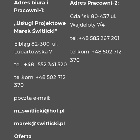
Adres biura i
Adres Pracowni-2:
Pracowni-1:
Gdańsk 80-437 ul.
„Usługi Projektowe
Wajdeloty 7/4
Marek Świtlicki”
tel.
+48 585 267 201
Elbląg 82-300 ul.
Lubartowska 7
tel.kom.
+48 502 712
370
tel.
+48 552 341 520
tel.kom.
+48 502 712
370
poczta e-mail:
m_switlicki@hot.pl
marek@switlicki.pl
Oferta