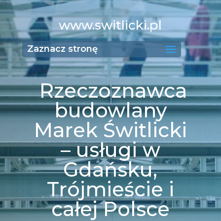
www.switlicki.pl
Zaznacz stronę
Rzeczoznawca
budowlany
Marek Świtlicki
– usługi w
Gdańsku,
Trójmieście i
całej Polsce