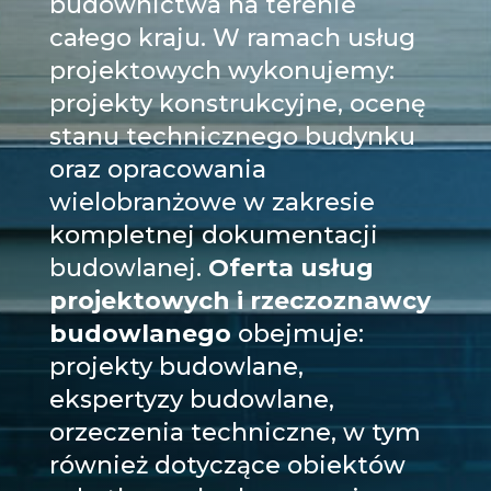
budownictwa na terenie
całego kraju. W ramach usług
projektowych wykonujemy:
projekty konstrukcyjne
, ocenę
stanu technicznego budynku
oraz opracowania
wielobranżowe w zakresie
kompletnej dokumentacji
budowlanej.
Oferta usług
projektowych i
rzeczoznawcy
budowlanego
obejmuje:
projekty budowlane,
ekspertyzy budowlane
,
orzeczenia techniczne, w tym
również dotyczące obiektów