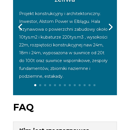
Projekt konstrukcyjny i architektoniczny.
Inwestor, Alstom Power w Elblągu. Hala
trzynawowa o powierzchni zabudowy około
10tys.m2 i kubaturze 220tys.m3 , wysokości
22m, rozpiętości konstrukcyjnej naw 24m,
18m i 24m, wyposażona w suwnice od 20t
do 100t oraz suwnice wspornikowe, zespoły
fundamentów, zbiorniki naziemne i
podziemne, estakady.
FAQ